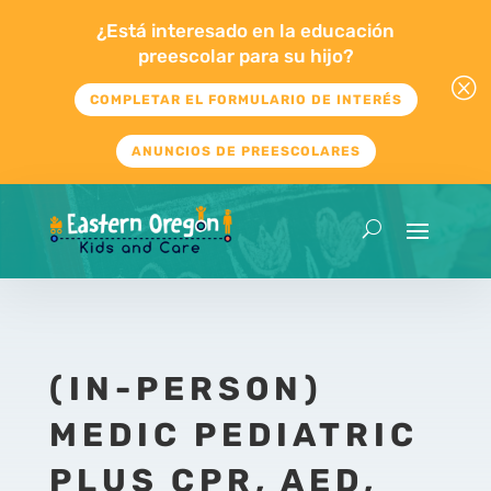
¿Está interesado en la educación
preescolar para su hijo?
Q
COMPLETAR EL FORMULARIO DE INTERÉS
ANUNCIOS DE PREESCOLARES
(IN-PERSON)
MEDIC PEDIATRIC
PLUS CPR, AED,