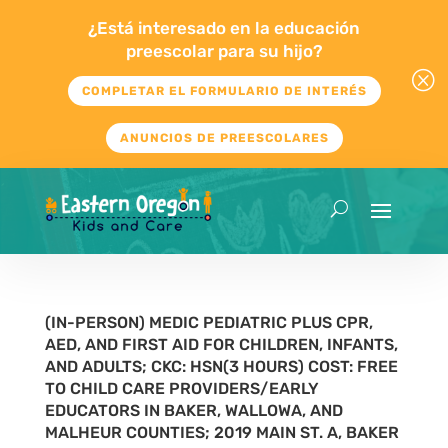
¿Está interesado en la educación
preescolar para su hijo?
Q
COMPLETAR EL FORMULARIO DE INTERÉS
ANUNCIOS DE PREESCOLARES
(IN-PERSON) MEDIC PEDIATRIC PLUS CPR,
AED, AND FIRST AID FOR CHILDREN, INFANTS,
AND ADULTS; CKC: HSN(3 HOURS) COST: FREE
TO CHILD CARE PROVIDERS/EARLY
EDUCATORS IN BAKER, WALLOWA, AND
MALHEUR COUNTIES; 2019 MAIN ST. A, BAKER